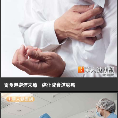
胃食道逆流未癒 癌化成食道腺癌