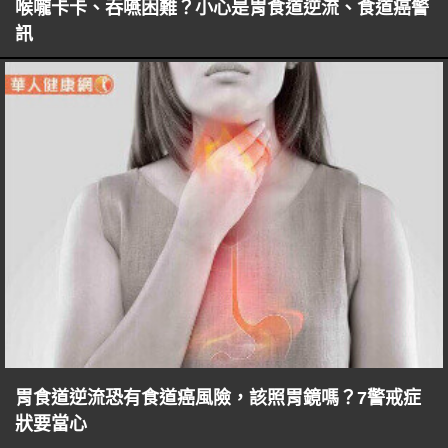
喉嚨卡卡、吞嚥困難？小心是胃食道逆流、食道癌警
訊
胃食道逆流恐有食道癌風險，該照胃鏡嗎？7警戒症
狀要當心