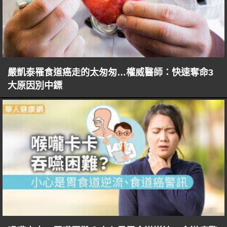
嚴凱泰罹食道癌走的太匆匆…權威醫師：快速奪命3
大原因別中鏢