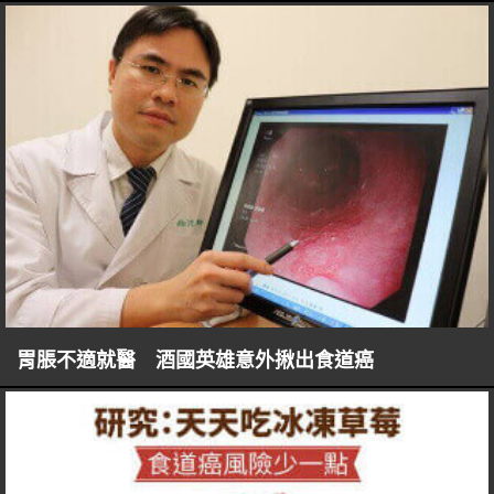
胃脹不適就醫 酒國英雄意外揪出食道癌