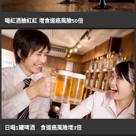
喝紅酒臉紅紅 增食道癌風險50倍
日喝1罐啤酒 食道癌風險增3倍